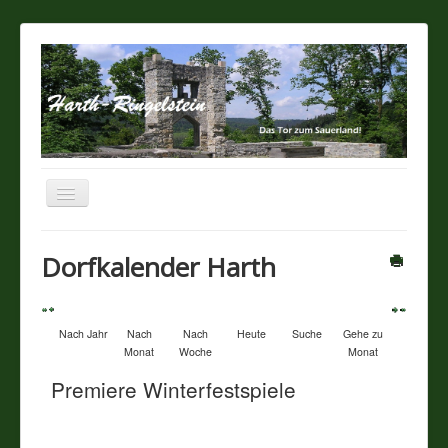
Navigation
an/aus
Startseite
Dorfkalender Harth
Über unseren Ort
Nach Jahr
Nach
Nach
Heute
Suche
Gehe zu
Sehenswertes
Monat
Woche
Monat
Premiere Winterfestspiele
Touristik / Gastronomie
Termine