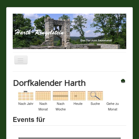
Navigation
an/aus
Startseite
Dorfkalender Harth
Über unseren Ort
Nach Jahr
Nach
Nach
Heute
Suche
Gehe zu
Sehenswertes
Monat
Woche
Monat
Events für
Touristik / Gastronomie
Termine