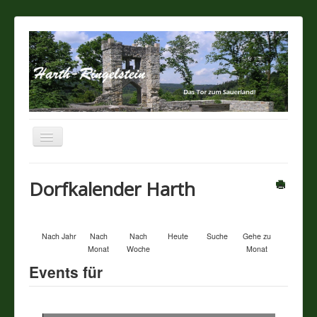
Navigation
an/aus
Startseite
Dorfkalender Harth
Über unseren Ort
Nach Jahr
Nach
Nach
Heute
Suche
Gehe zu
Sehenswertes
Monat
Woche
Monat
Events für
Touristik / Gastronomie
Termine