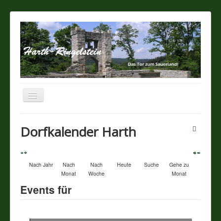
Navigation
an/aus
Startseite
Dorfkalender Harth
Über unseren Ort
Nach Jahr
Nach
Nach
Heute
Suche
Gehe zu
Sehenswertes
Monat
Woche
Monat
Events für
Touristik / Gastronomie
Termine