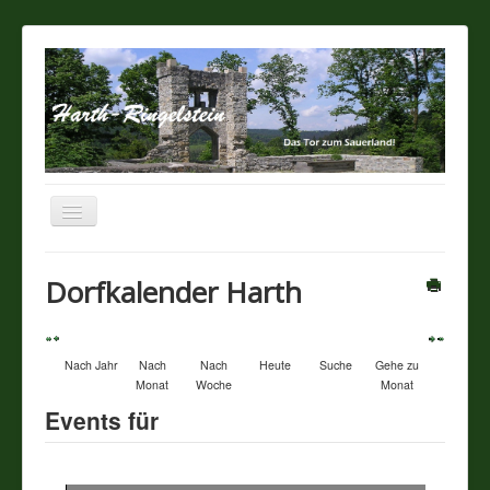
Navigation
an/aus
Startseite
Dorfkalender Harth
Über unseren Ort
Nach Jahr
Nach
Nach
Heute
Suche
Gehe zu
Sehenswertes
Monat
Woche
Monat
Events für
Touristik / Gastronomie
Termine