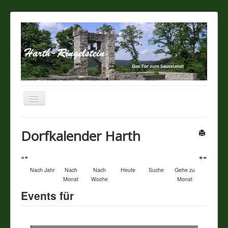
Navigation
an/aus
Startseite
Dorfkalender Harth
Über unseren Ort
Nach Jahr
Nach
Nach
Heute
Suche
Gehe zu
Sehenswertes
Monat
Woche
Monat
Events für
Touristik / Gastronomie
Termine