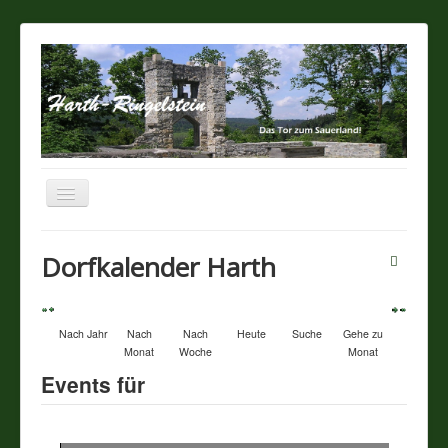
Navigation
an/aus
Startseite
Dorfkalender Harth
Über unseren Ort
Nach Jahr
Nach
Nach
Heute
Suche
Gehe zu
Sehenswertes
Monat
Woche
Monat
Events für
Touristik / Gastronomie
Termine