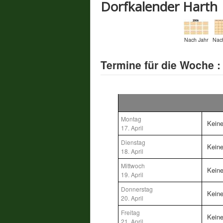
Dorfkalender Harth
Nach Jahr
Nac
Termine für die Woche :
Montag
Kein
17. April
Dienstag
Kein
18. April
Mittwoch
Kein
19. April
Donnerstag
Kein
20. April
Freitag
Kein
21. April