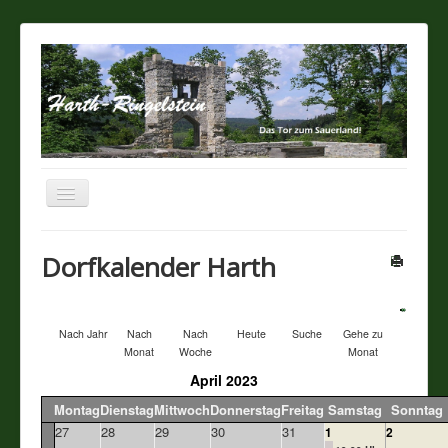
Navigation
an/aus
Startseite
Dorfkalender Harth
Über unseren Ort
Nach Jahr
Nach
Nach
Heute
Suche
Gehe zu
Sehenswertes
Monat
Woche
Monat
April 2023
Touristik / Gastronomie
Montag
Dienstag
Mittwoch
Donnerstag
Freitag
Samstag
Sonntag
27
28
29
30
31
1
2
Termine