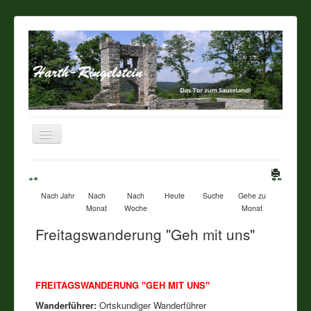
Navigation
an/aus
Startseite
Nach Jahr
Nach
Nach
Heute
Suche
Gehe zu
Über unseren Ort
Monat
Woche
Monat
Freitagswanderung "Geh mit uns"
Sehenswertes
Touristik / Gastronomie
FREITAGSWANDERUNG "GEH MIT UNS"
Wanderführer:
Ortskundiger Wanderführer
Termine