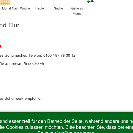
h Monat
Nach Woche
Heute
Suche
Gehe zu
Monat
nd Flur
R
es Schumacher, Telefon: 0160 / 97 78 30 12
aße 40, 33142 Büren-Harth
es Schuhwerk empfohlen
ind essenziell für den Betrieb der Seite, während andere uns 
die Cookies zulassen möchten. Bitte beachten Sie, dass bei ein
Seite zur Verfügung stehen.