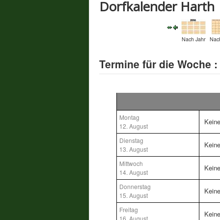
Dorfkalender Harth
Nach Jahr
Nac
Termine für die Woche :
Montag
Kein
12. August
Dienstag
Kein
13. August
Mittwoch
Kein
14. August
Donnerstag
Kein
15. August
Freitag
Kein
16. August