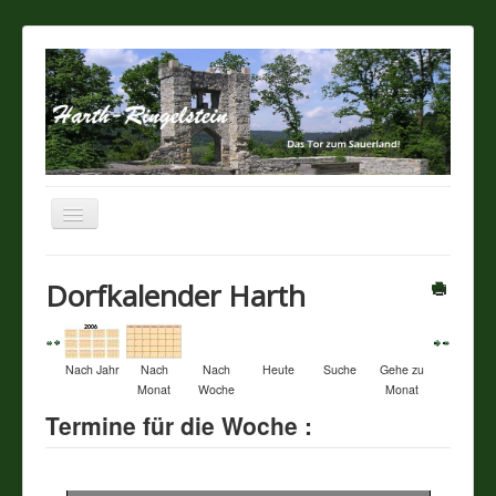
Navigation
an/aus
Startseite
Dorfkalender Harth
Über unseren Ort
Nach Jahr
Nach
Nach
Heute
Suche
Gehe zu
Sehenswertes
Monat
Woche
Monat
Termine für die Woche :
Touristik / Gastronomie
Termine