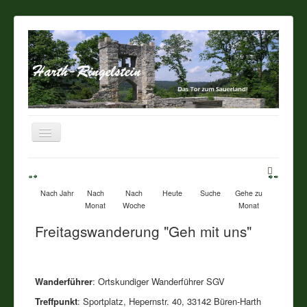
Navigation
an/aus
Startseite
Nach Jahr
Nach
Nach
Heute
Suche
Gehe zu
Über unseren Ort
Monat
Woche
Monat
Freitagswanderung "Geh mit uns"
Sehenswertes
Touristik / Gastronomie
Wanderführer
: Ortskundiger Wanderführer SGV
Treffpunkt
: Sportplatz, Hepernstr. 40, 33142 Büren-Harth
Termine