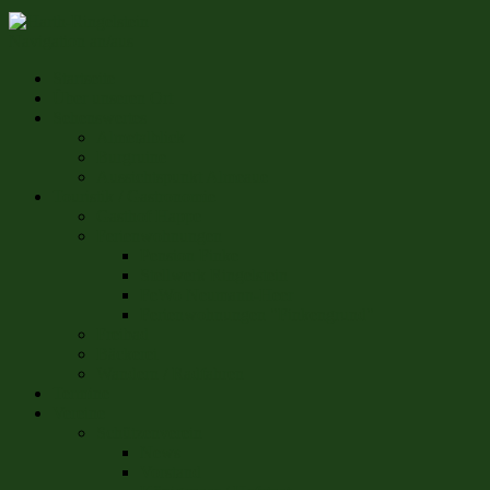
Navigation an/aus
Startseite
Über unseren Ort
Sehenswertes
Almetalblick
Burgruine
Aussichtspunkt Almeaue
Touristik / Gastronomie
Gasthof Happe
Ferienwohnungen
Pension Finke
Stellwerk Ringelstein
FeWo Neumann-Heer
Ferienwohnungen "Finkengrund"
Freibad
Bäckerei
Wandern / Radfahren
Termine
Vereine
Schützenverein
News
Vorstand