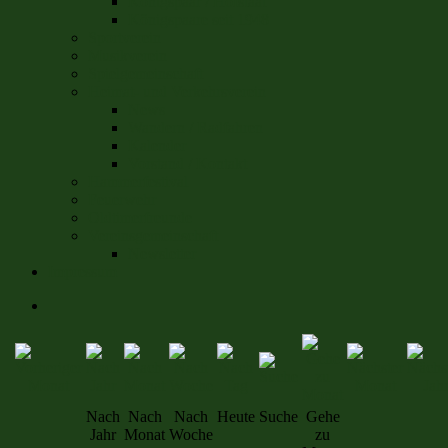
Königspaar / Hofstaat
Königspaare seit 1948
Sportverein
Musikverein
Spielgemeinschaft
Heimat- und Verkehrsverein
News
Wandern / Radfahren
Kalender
Vorstand / Kontakt
Hammerfestival
Feuerwehr
Oldtimerfreunde
Vereinsgemeinschaft
Newsletter
Impressum
Nach
Nach
Nach
Heute
Suche
Gehe
Jahr
Monat
Woche
zu