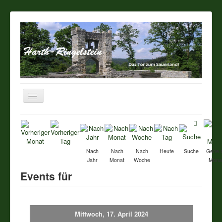
Navigation
an/aus
Startseite
Über unseren Ort
Nach
Nach
Nach
Heute
Suche
Gehe 
Jahr
Monat
Woche
Mona
Sehenswertes
Events für
Touristik / Gastronomie
Mittwoch, 17. April 2024
Termine