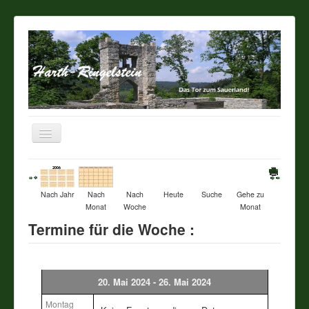
Navigation
an/aus
Startseite
Nach Jahr
Nach
Nach
Heute
Suche
Gehe zu
Über unseren Ort
Monat
Woche
Monat
Termine für die Woche :
Sehenswertes
Touristik / Gastronomie
20. Mai 2024 - 26. Mai 2024
Termine
Montag