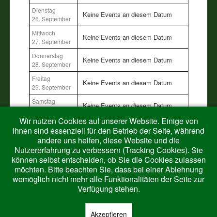
Dienstag
Keine Events an diesem Datum
26. September
Mittwoch
Keine Events an diesem Datum
27. September
Donnerstag
Keine Events an diesem Datum
28. September
Freitag
Keine Events an diesem Datum
29. September
Samstag
Keine Events an diesem Datum
30. September
Wir nutzen Cookies auf unserer Website. Einige von
Sonntag
Keine Events an diesem Datum
ihnen sind essenziell für den Betrieb der Seite, während
01. Oktober
andere uns helfen, diese Website und die
Nutzererfahrung zu verbessern (Tracking Cookies). Sie
können selbst entscheiden, ob Sie die Cookies zulassen
möchten. Bitte beachten Sie, dass bei einer Ablehnung
womöglich nicht mehr alle Funktionalitäten der Seite zur
Verfügung stehen.
Akzeptieren