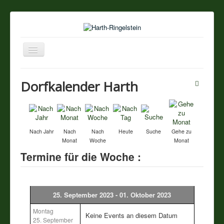
Navigation
an/aus
Startseite
Dorfkalender Harth
Über unseren Ort
Sehenswertes
Nach Jahr
Nach
Nach
Heute
Suche
Gehe zu
Monat
Woche
Monat
Touristik / Gastronomie
Termine für die Woche :
Termine
25. September 2023 - 01. Oktober 2023
Vereine
Montag
Keine Events an diesem Datum
25. September
Impressum