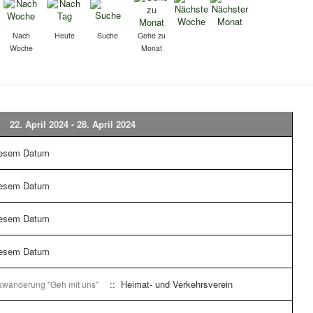
Nach
Heute
Suche
Gehe zu
Woche
Monat
22. April 2024 - 28. April 2024
iesem Datum
iesem Datum
iesem Datum
iesem Datum
:: Heimat- und Verkehrsverein
gswanderung "Geh mit uns"