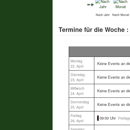
Nach Jahr
Nach Monat
Termine für die Woche :
Montag
Keine Events an d
22. April
Dienstag
Keine Events an d
23. April
Mittwoch
Keine Events an d
24. April
Donnerstag
Keine Events an d
25. April
Freitag
09:00 Uhr
Freita
26. April
Samstag